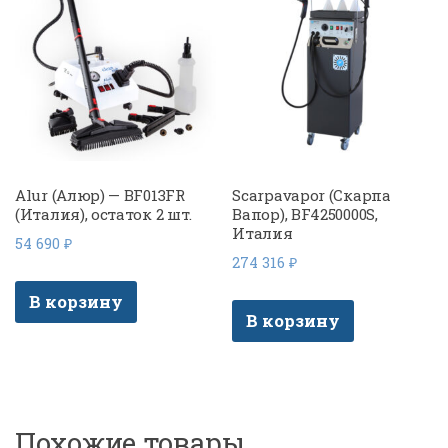
Alur (Алюр) — BF013FR
Scarpavapor (Скарпа
(Италия), остаток 2 шт.
Вапор), BF4250000S,
Италия
54 690
₽
274 316
₽
В корзину
В корзину
Похожие товары