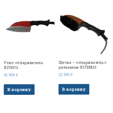
Щетка — отпариватель с
Утюг-отпариватель-
разъемом-KITEM10
KITAV11
22 900
₽
41 800
₽
В корзину
В корзину