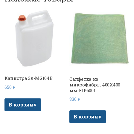
Канистра 3л-MG104B
Салфетка из
микрофибры 400Х400
650
₽
мм-RIP6001
830
₽
В корзину
В корзину