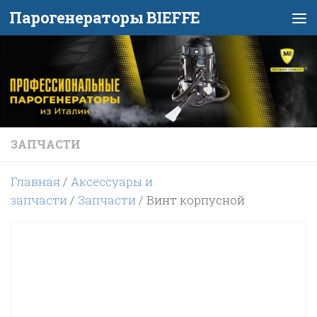
Парогенераторы BIEFFE
Перейти к содержимому
ЗАПЧАСТИ
Главная
/
Аксессуары и
запчасти
/
Запчасти
/ Винт корпусной