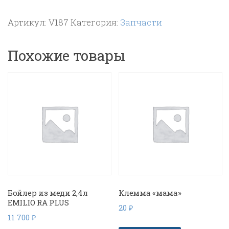
Винт
Артикул:
V187
Категория:
Запчасти
корпусной
Похожие товары
Бойлер из меди 2,4л
Клемма «мама»
EMILIO RA PLUS
20
₽
11 700
₽