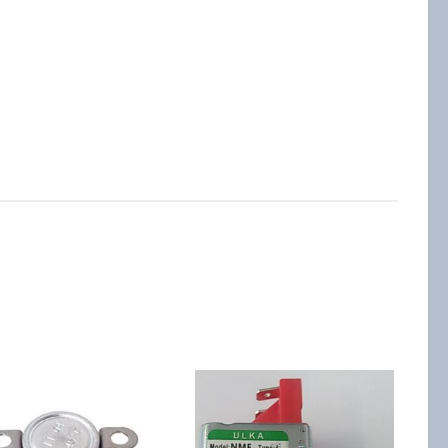
ропереключателем
L
r,