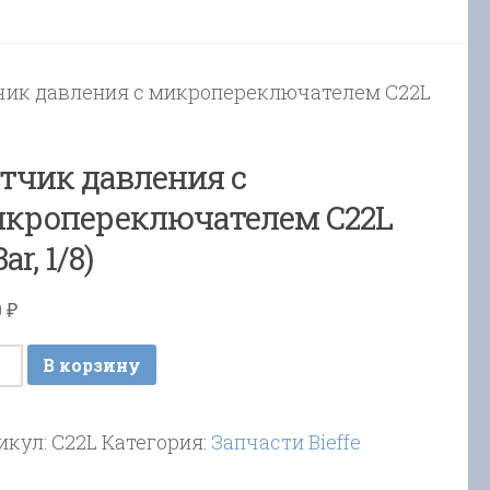
чик давления с микропереключателем C22L
тчик давления с
кропереключателем C22L
ar, 1/8)
0
₽
ичество
В корзину
ара
чик
икул:
C22L
Категория:
Запчасти Bieffe
ления