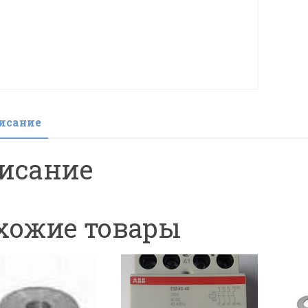
мик
C22
(4Ba
1/8)
исание
исание
хожие товары