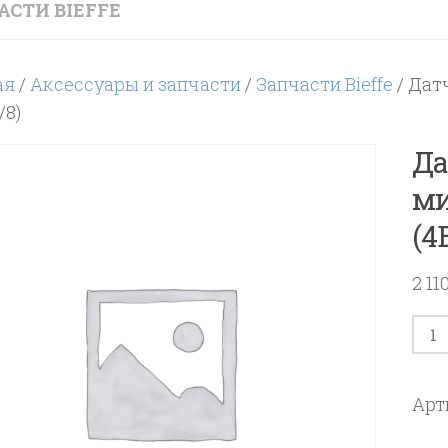
АСТИ BIEFFE
ая
/
Аксессуары и запчасти
/
Запчасти Bieffe
/ Дат
/8)
Да
ми
(4B
2 11
Кол
тов
Дат
Арт
дав
с