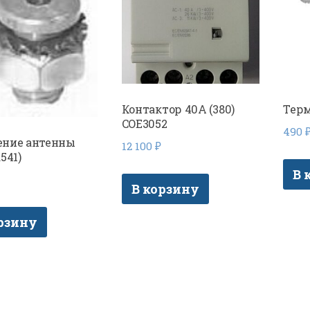
Контактор 40А (380)
Терм
COE3052
490
ение антенны
12 100
₽
541)
В 
В корзину
рзину