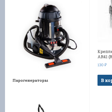
Крепл
AR41 (R
130
₽
В ко
Парогенераторы