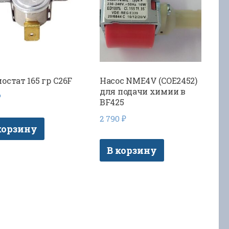
остат 165 гр C26F
Насос NME4V (COE2452)
для подачи химии в
₽
BF425
2 790
₽
корзину
В корзину