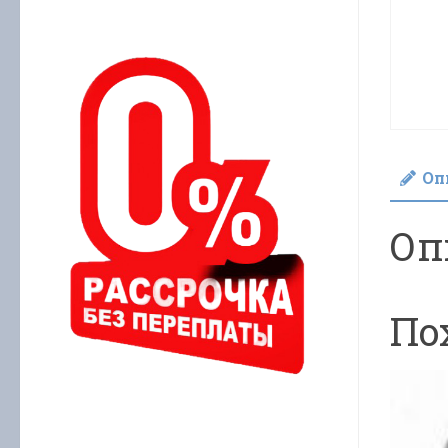
Оп
Оп
По