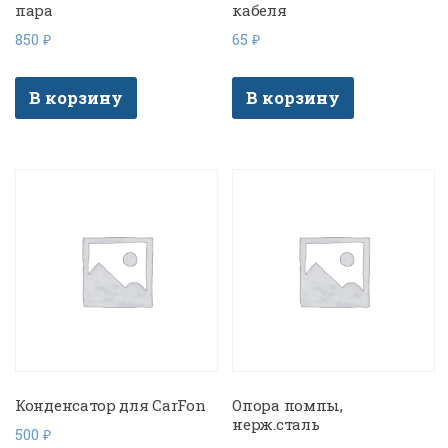
пара
кабеля
850
₽
65
₽
В корзину
В корзину
Конденсатор для CarFon
Опора помпы,
нерж.сталь
500
₽