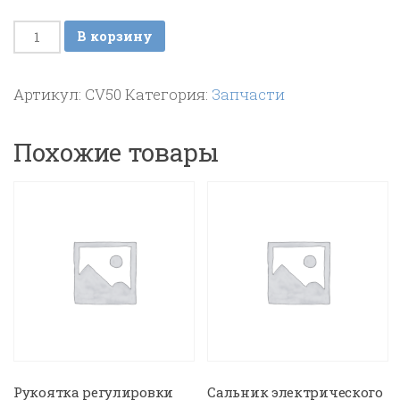
Количество
В корзину
товара
Датчик
Артикул:
CV50
Категория:
Запчасти
уровня
воды
Похожие товары
в
котле
Steam
3000
130mm
230V
Рукоятка регулировки
Сальник электрического