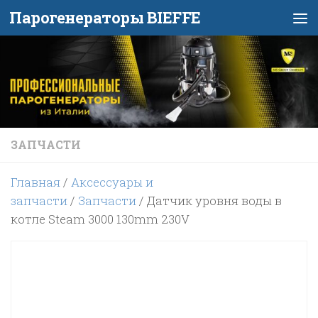
Парогенераторы BIEFFE
Перейти к содержимому
ЗАПЧАСТИ
Главная
/
Аксессуары и
запчасти
/
Запчасти
/ Датчик уровня воды в
котле Steam 3000 130mm 230V