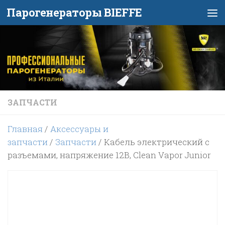
Парогенераторы BIEFFE
Перейти к содержимому
ЗАПЧАСТИ
Главная
/
Аксессуары и
запчасти
/
Запчасти
/ Кабель электрический с
разъемами, напряжение 12В, Clean Vapor Junior