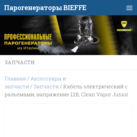
Парогенераторы BIEFFE
Перейти к содержимому
ЗАПЧАСТИ
Главная
/
Аксессуары и
запчасти
/
Запчасти
/ Кабель электрический с
разъемами, напряжение 12В, Clean Vapor Junior