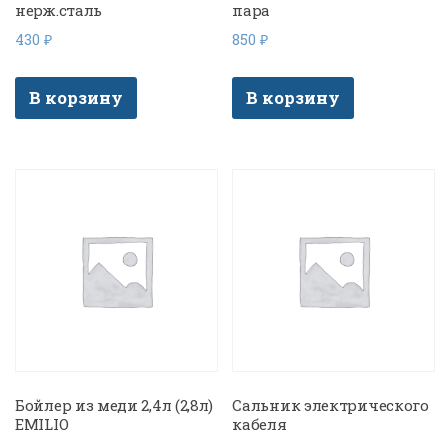
нерж.сталь
пара
430
₽
850
₽
В корзину
В корзину
Бойлер из меди 2,4л (2,8л)
Сальник электрического
EMILIO
кабеля