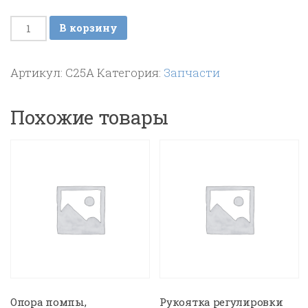
Количество
В корзину
товара
Клапан
Артикул:
C25A
Категория:
Запчасти
безопасности
3/8M
Похожие товары
7
BAR
Опора помпы,
Рукоятка регулировки