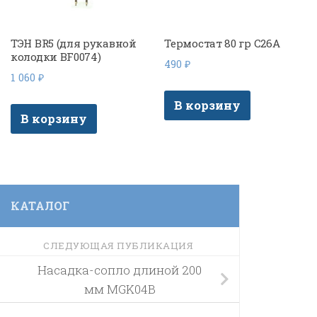
ТЭН BR5 (для рукавной
Термостат 80 гр C26A
колодки BF0074)
490
₽
1 060
₽
В корзину
В корзину
КАТАЛОГ
СЛЕДУЮЩАЯ ПУБЛИКАЦИЯ
Насадка-сопло длиной 200
мм MGK04B