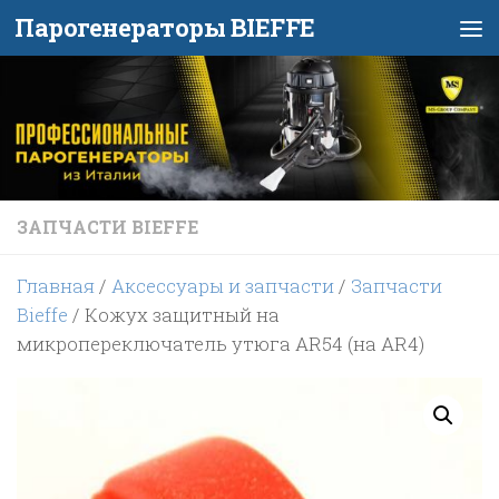
Парогенераторы BIEFFE
Перейти к содержимому
ЗАПЧАСТИ BIEFFE
Главная
/
Аксессуары и запчасти
/
Запчасти
Bieffe
/ Кожух защитный на
микропереключатель утюга AR54 (на AR4)