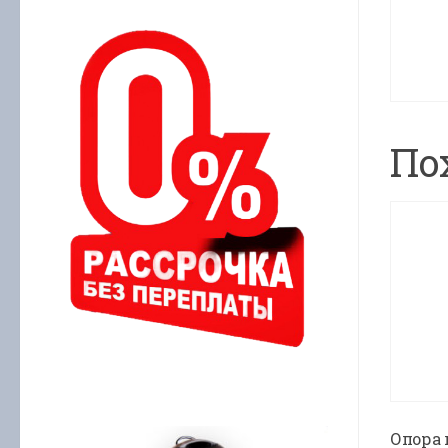
По
Опора 