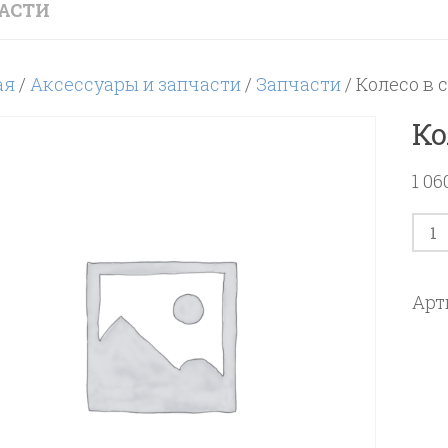
АСТИ
ая
/
Аксессуары и запчасти
/
Запчасти
/ Колесо в 
Ко
1 0
Кол
тов
Кол
Арт
в
сбо
пов
d.80