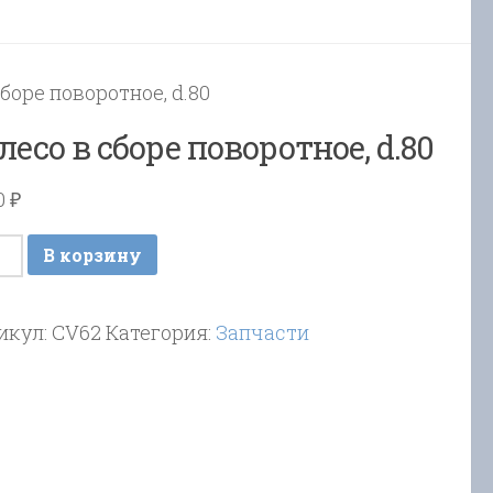
сборе поворотное, d.80
лесо в сборе поворотное, d.80
60
₽
ичество
В корзину
ара
есо
икул:
CV62
Категория:
Запчасти
ре
оротное,