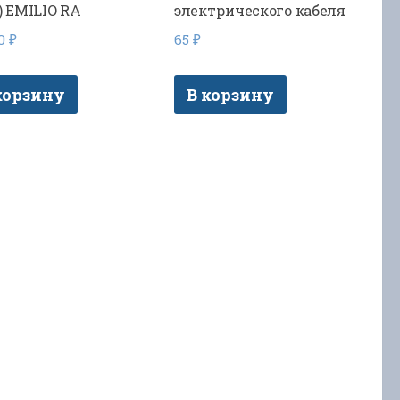
л) EMILIO RA
электрического кабеля
00
₽
65
₽
корзину
В корзину