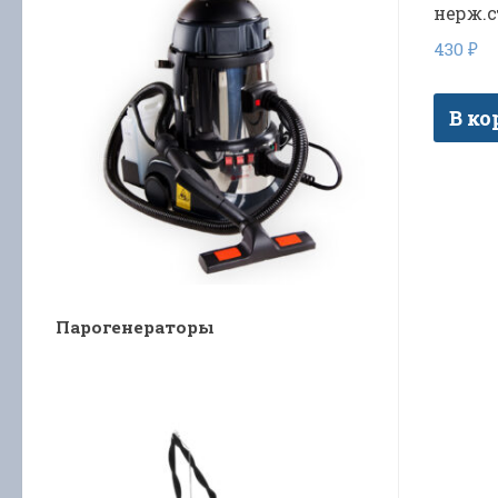
нерж.с
430
₽
В ко
Парогенераторы