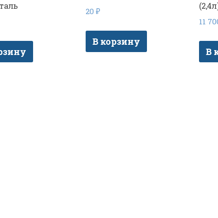
таль
(2,4
20
₽
11 7
В корзину
рзину
В 