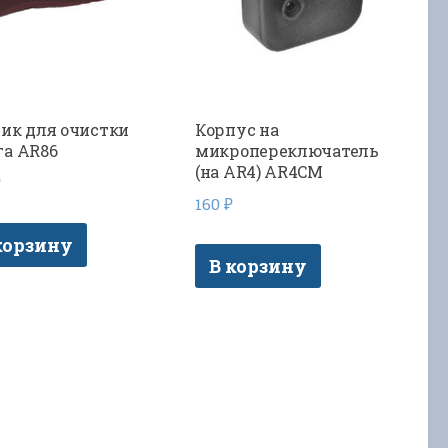
ик для очистки
Корпус на
а AR86
микропереключатель
(на AR4) AR4CM
₽
160
₽
корзину
В корзину