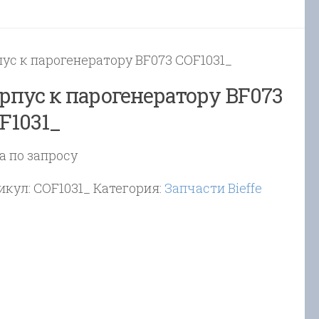
пус к парогенератору BF073 COF1031_
рпус к парогенератору BF073
F1031_
а по запросу
икул:
COF1031_
Категория:
Запчасти Bieffe