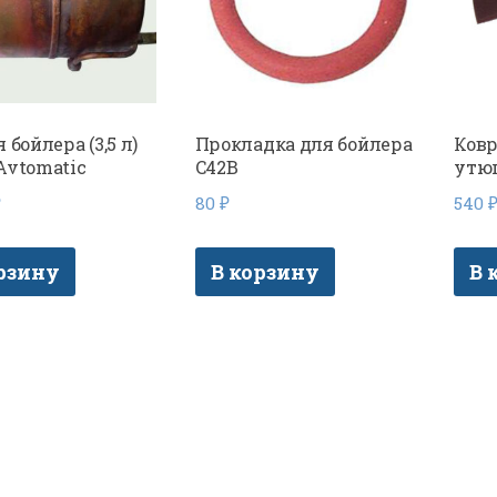
 бойлера (3,5 л)
Прокладка для бойлера
Ковр
Avtomatic
C42B
утюг
₽
80
₽
540
рзину
В корзину
В 