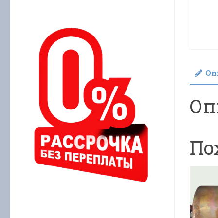
Оп
Оп
По