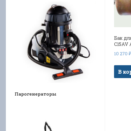
Бак для
C15AV 
10 270
В ко
Парогенераторы