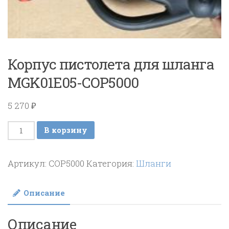
Корпус пистолета для шланга
MGK01E05-COP5000
5 270
₽
Количество
В корзину
товара
Корпус
Артикул:
COP5000
Категория:
Шланги
пистолета
для
Описание
шланга
MGK01E05-
Описание
COP5000