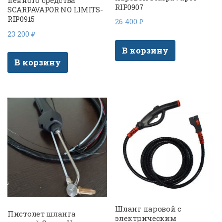
пенного средства
RIP0907
SCARPAVAPOR NO LIMITS-
RIP0915
26 400
₽
23 200
₽
В корзину
В корзину
Шланг паровой с
Пистолет шланга
электрическим