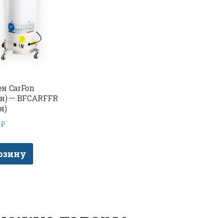
н CarFon
н) — BFCARFFR
я)
7
₽
рзину