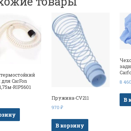
хожие товары
Чехо
задн
Carf
 термостойкий
 для CarFon
8 46
1,75м-RIP5601
Пружина-CV211
В 
970
₽
рзину
В корзину