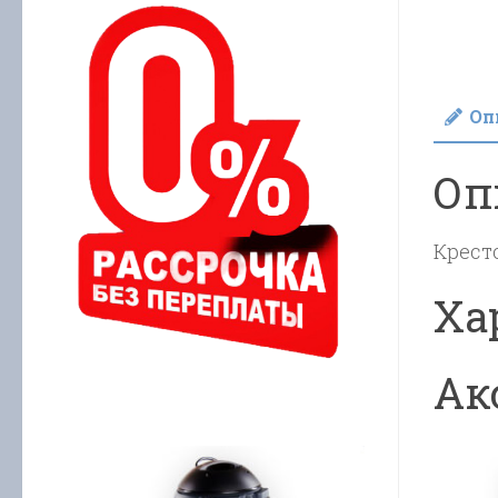
Оп
Оп
Крест
Ха
Ак