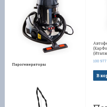
Автофе
(КарФо
(Итали
100 97
Парогенераторы
В ко