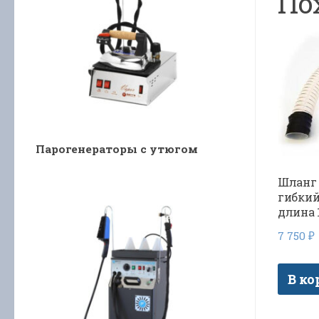
По
Парогенераторы с утюгом
Шланг
гибкий
длина 
7 750
₽
В ко