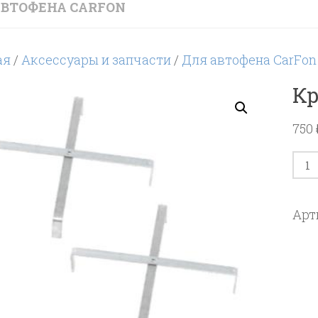
АВТОФЕНА CARFON
ая
/
Аксессуары и запчасти
/
Для автофена CarFon
Кр
750
Кол
тов
Кре
Арт
CV2