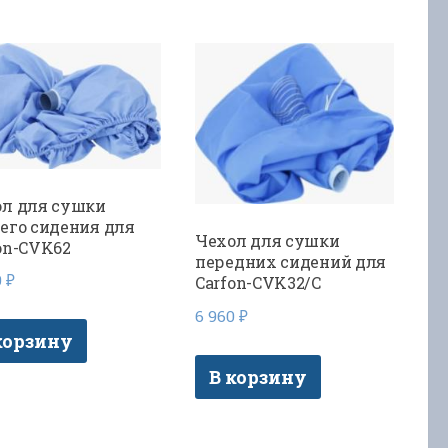
л для сушки
его сидения для
Чехол для сушки
on-CVK62
передних сидений для
0
₽
Carfon-CVK32/C
6 960
₽
корзину
В корзину