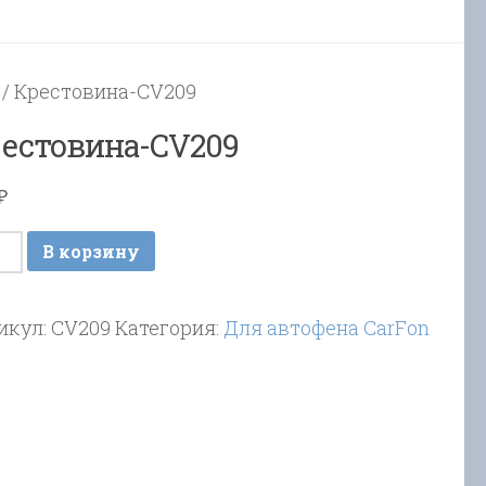
/ Крестовина-CV209
естовина-CV209
₽
ичество
В корзину
ара
стовина-
икул:
CV209
Категория:
Для автофена CarFon
09