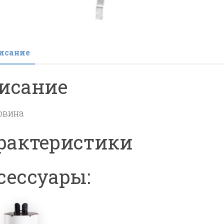
исание
исание
овина
рактеристики
сессуары: