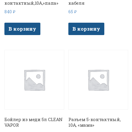
контактный,10A,»папа»
кабеля
840
₽
65
₽
В корзину
В корзину
Бойлер из меди 5л CLEAN
Разъем 5-контактный,
VAPOR
10A, «мама»