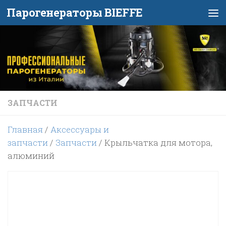
Парогенераторы BIEFFE
Перейти к содержимому
ЗАПЧАСТИ
Главная
/
Аксессуары и
запчасти
/
Запчасти
/ Крыльчатка для мотора,
алюминий