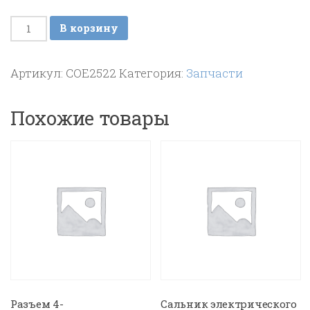
Количество
В корзину
товара
Крыльчатка
Артикул:
COE2522
Категория:
Запчасти
для
мотора,
Похожие товары
алюминий
Разъем 4-
Сальник электрического