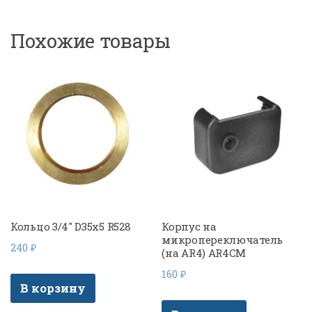
Похожие товары
Кольцо 3/4″ D35x5 R528
Корпус на
микропереключатель
240
₽
(на AR4) AR4CM
160
₽
В корзину