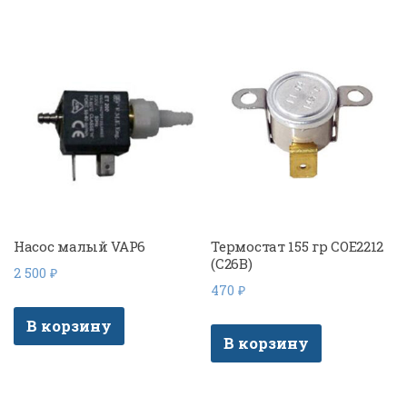
Насос малый VAP6
Термостат 155 гр COE2212
(C26B)
2 500
₽
470
₽
В корзину
В корзину