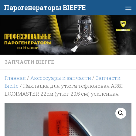
Парогенераторы BIEFFE
Перейти к содержимому
ЗАПЧАСТИ BIEFFE
Главная
/
Аксессуары и запчасти
/
Запчасти
Bieffe
/ Накладка для утюга тефлоновая AR8I
IRONMASTER 22см (утюг 20,5 см) усиленная