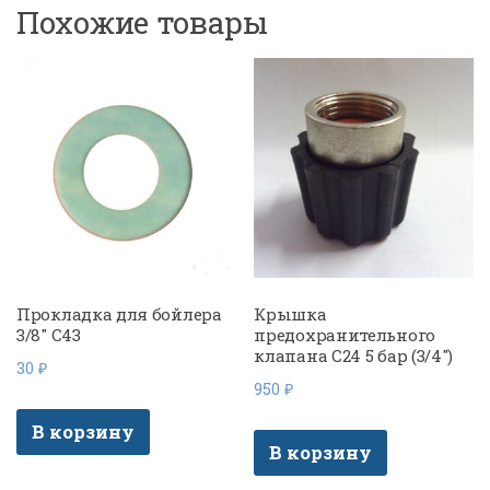
Похожие товары
20,5
см)
усиленная
Прокладка для бойлера
Крышка
3/8″ C43
предохранительного
клапана C24 5 бар (3/4″)
30
₽
950
₽
В корзину
В корзину