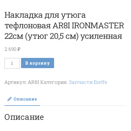
Накладка для утюга
тефлоновая AR8I IRONMASTER
22см (утюг 20,5 см) усиленная
2 690
₽
Количество
В корзину
товара
Накладка
Артикул:
AR8I
Категория:
Запчасти Bieffe
для
утюга
Описание
тефлоновая
AR8I
Описание
IRONMASTER
22см
(утюг