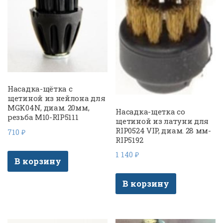
Насадка-щётка с
щетиной из нейлона для
MGK04N, диам. 20мм,
Насадка-щетка со
резьба М10-RIP5111
щетиной из латуни для
RIP0524 VIP, диам. 28 мм-
710
₽
RIP5192
1 140
₽
В корзину
В корзину