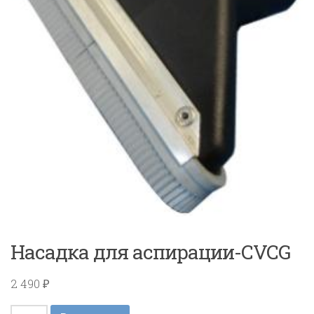
Насадка для аспирации-CVCG
2 490
₽
Количество