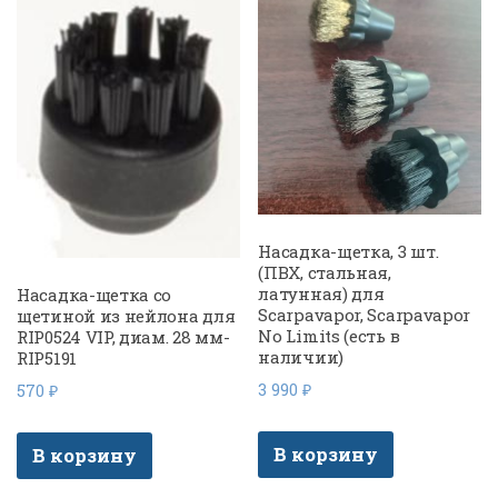
Насадка-щетка, 3 шт.
(ПВХ, стальная,
латунная) для
Насадка-щетка со
Scarpavapor, Scarpavapor
щетиной из нейлона для
No Limits (есть в
RIP0524 VIP, диам. 28 мм-
наличии)
RIP5191
3 990
₽
570
₽
В корзину
В корзину