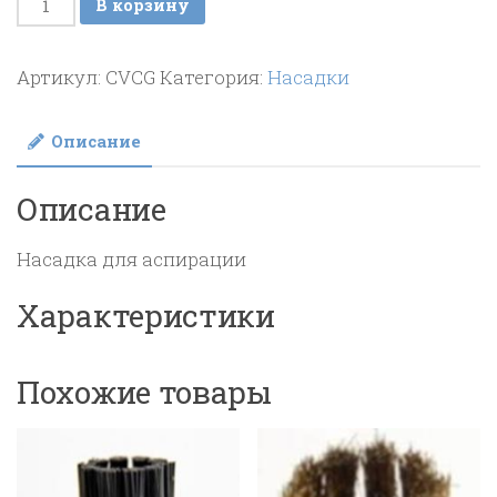
В корзину
товара
Насадка
Артикул:
CVCG
Категория:
Насадки
для
аспирации-
Описание
CVCG
Описание
Насадка для аспирации
Характеристики
Похожие товары