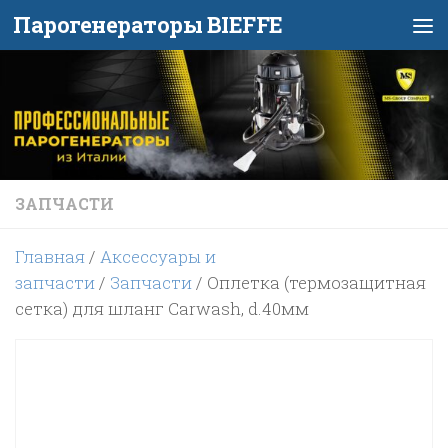
Парогенераторы BIEFFE
Перейти к содержимому
ЗАПЧАСТИ
Главная
/
Аксессуары и
запчасти
/
Запчасти
/ Оплетка (термозащитная
сетка) для шланг Carwash, d.40мм