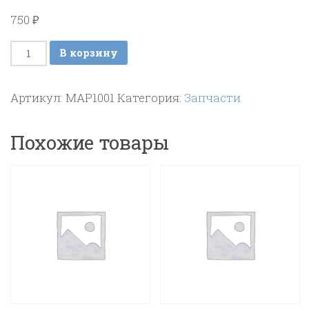
750
₽
Количество
В корзину
товара
Оплетка
Артикул:
MAP1001
Категория:
Запчасти
(термозащитная
сетка)
Похожие товары
для
шланг
Carwash,
d.40мм