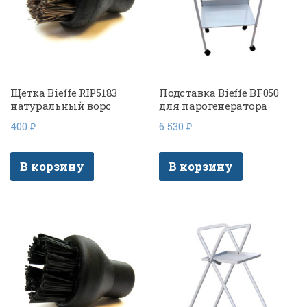
Щетка Bieffe RIP5183
Подставка Bieffe BF050
натуральный ворс
для парогенератора
400
₽
6 530
₽
В корзину
В корзину