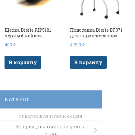
Щетка Bieffe RIP5181
Подставка Bieffe BF071
чёрный нейлон
для парогенератора
400
₽
4 990
₽
В корзину
В корзину
КАТАЛОГ
СЛЕДУЮЩАЯ ПУБЛИКАЦИЯ
Коврик для очистки утюга
AR86