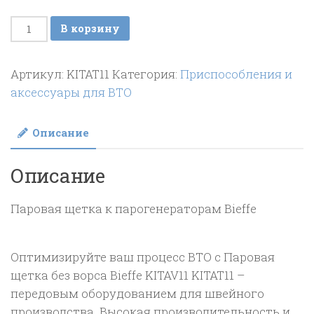
Количество
В корзину
товара
Паровая
Артикул:
KITAT11
Категория:
Приспособления и
щетка
аксессуары для ВТО
без
ворса
Описание
Bieffe
KITAV11
Описание
Паровая щетка к парогенераторам Bieffe
Оптимизируйте ваш процесс ВТО с Паровая
щетка без ворса Bieffe KITAV11 KITAT11 –
передовым оборудованием для швейного
производства. Высокая производительность и