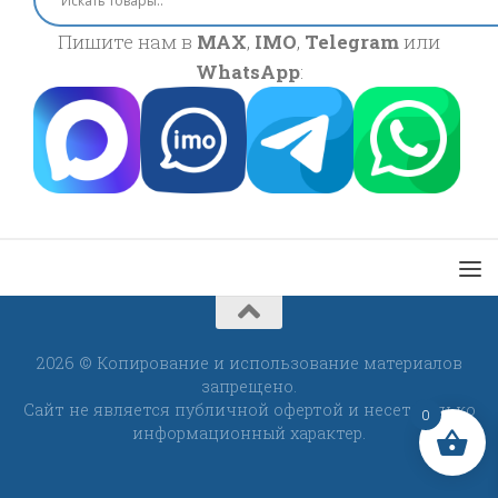
Пишите нам в
MAX
,
IMO
,
Telegram
или
WhatsApp
:
2026 © Копирование и использование материалов
запрещено.
Сайт не является публичной офертой и несет только
0
информационный характер.