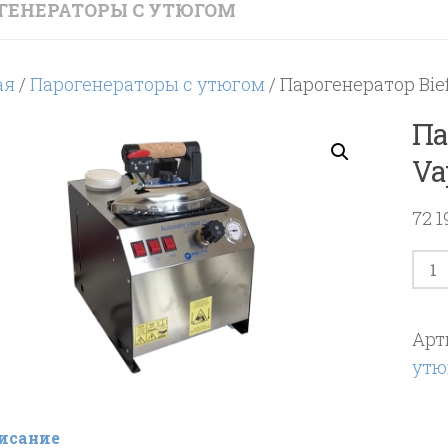
ГЕНЕРАТОРЫ С УТЮГОМ
ая
/
Парогенераторы с утюгом
/ Парогенератор Bie
Па
Va
72 
Кол
тов
Пар
Арт
Bief
утю
Aut
Vap
Plus
исание