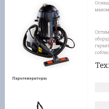
Оснащ
маном
Оптими
обору
гаран
соблю
Тех
Парогенераторы