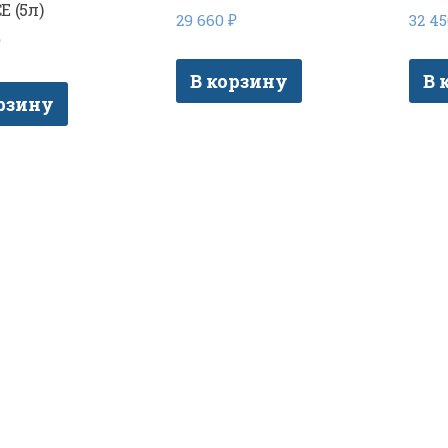
E (5л)
29 660
₽
32 4
₽
В корзину
В 
рзину