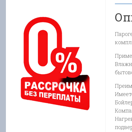
Оп
Пароге
компл
Приме
Влажн
бытов
Преим
Имеет
Бойле
Компа
Нагре
подвер