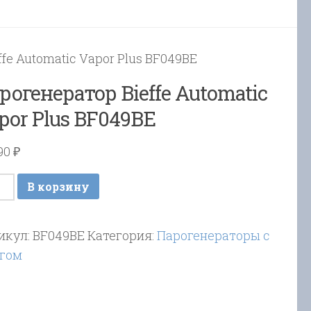
ffe Automatic Vapor Plus BF049BE
рогенератор Bieffe Automatic
por Plus BF049BE
190
₽
ичество
В корзину
ара
огенератор
икул:
BF049BE
Категория:
Парогенераторы с
fe
гом
omatic
or