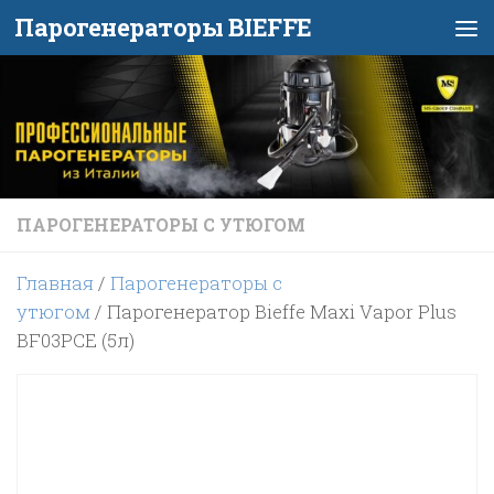
Парогенераторы BIEFFE
Перейти к содержимому
ПАРОГЕНЕРАТОРЫ С УТЮГОМ
Главная
/
Парогенераторы с
утюгом
/ Парогенератор Bieffe Maxi Vapor Plus
BF03PCE (5л)