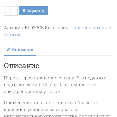
Количество
В корзину
товара
Парогенератор
Артикул:
BF03PCE
Категория:
Парогенераторы с
Bieffe
утюгом
Maxi
Vapor
Описание
Plus
BF03PCE
Описание
(5л)
Парогенератор заливного типа (без подкачки
воды) объемом бойлера 5л в комплекте с
электропаровым утюгом
Применение: влажно-тепловая обработка
изделий в условиях массового и
индивидуального производства, бытовой уход