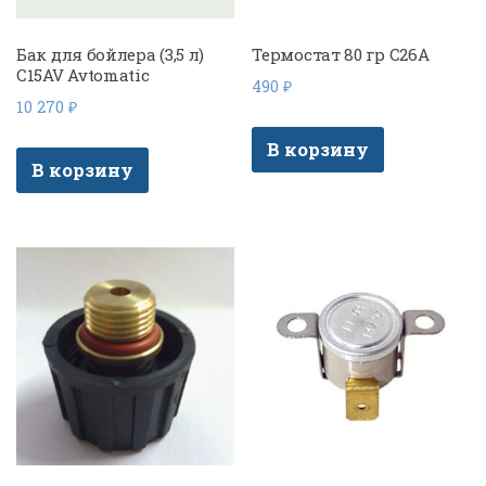
Бак для бойлера (3,5 л)
Термостат 80 гр C26A
C15AV Avtomatic
490
₽
10 270
₽
В корзину
В корзину