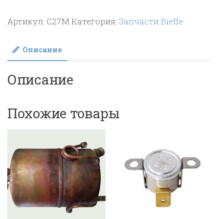
Парошланг
Артикул:
C27M
Категория:
Запчасти Bieffe
резиновый
C27M
Описание
Описание
Похожие товары