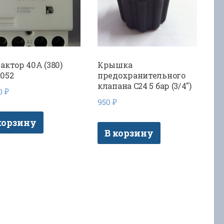
актор 40А (380)
Крышка
052
предохранительного
клапана C24 5 бар (3/4″)
00
₽
950
₽
корзину
В корзину