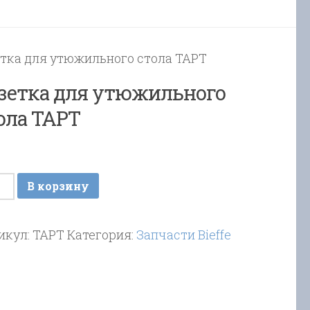
етка для утюжильного стола TAPT
зетка для утюжильного
ола TAPT
ичество
В корзину
ара
етка
икул:
TAPT
Категория:
Запчасти Bieffe
жильного
ла
T