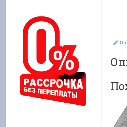
Оп
Оп
По