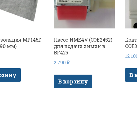
изоляция MP145D
Насос NME4V (COE2452)
Конт
590 мм)
для подачи химии в
COE3
BF425
12 1
2 790
₽
рзину
В 
В корзину