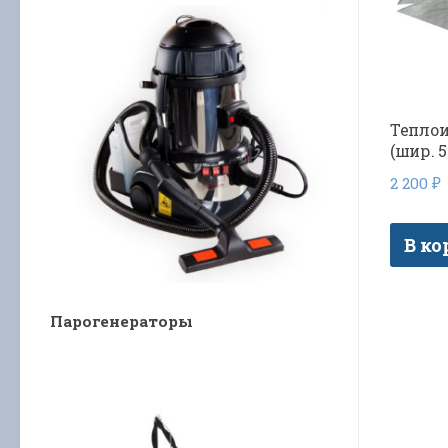
Тепло
(шир. 
2 200
₽
В ко
Парогенераторы