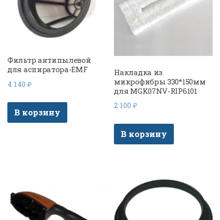
Фильтр антипылевой
для аспиратора-EMF
Накладка из
микрофибры 330*150мм
4 140
₽
для MGK07NV-RIP6101
2 100
₽
В корзину
В корзину