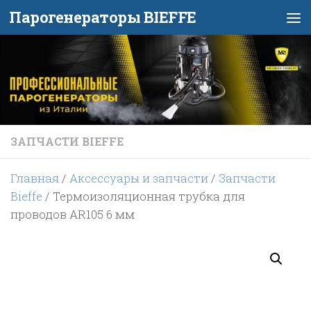
Парогенераторы BIEFFE
Перейти к содержимому
ЗАПЧАСТИ BIEFFE
Главная
/
Аксессуары и запчасти
/
Запчасти
Bieffe
/ Термоизоляционная трубка для
проводов AR105 6 мм