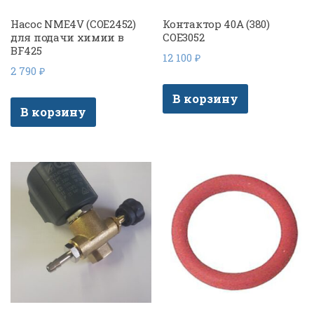
Насос NME4V (COE2452)
Контактор 40А (380)
для подачи химии в
COE3052
BF425
12 100
₽
2 790
₽
В корзину
В корзину