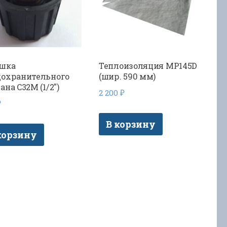
шка
Теплоизоляция MP145D
дохранительного
(шир. 590 мм)
ана C32M (1/2″)
2 200
₽
₽
В корзину
корзину