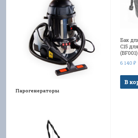
Бак для
C15 дл
(BF001)
6 140
₽
В ко
Парогенераторы