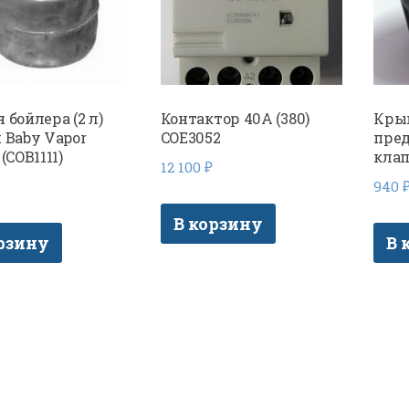
 бойлера (2 л)
Контактор 40А (380)
Кры
я Baby Vapor
COE3052
пре
 (COB1111)
клап
12 100
₽
940
В корзину
рзину
В 