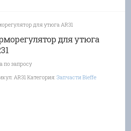
морегулятор для утюга AR31
рморегулятор для утюга
31
а по запросу
икул:
AR31
Категория:
Запчасти Bieffe