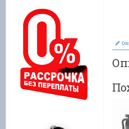
Оп
Оп
По