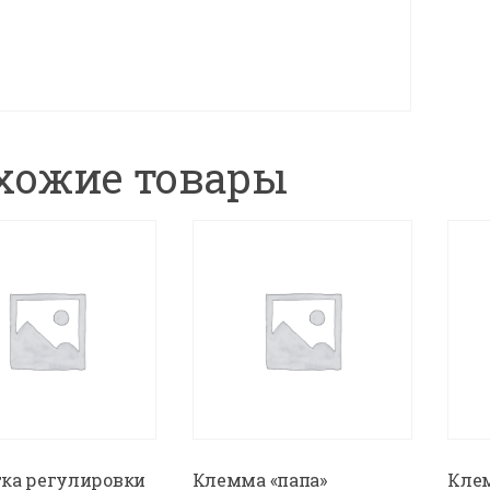
хожие товары
ка регулировки
Клемма «папа»
Кле