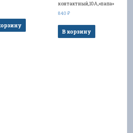
контактный,10A,»папа»
840
₽
корзину
В корзину