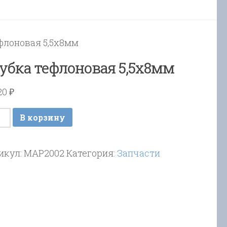
флоновая 5,5х8мм
убка тефлоновая 5,5х8мм
720
₽
ичество
В корзину
ара
бка
икул:
MAP2002
Категория:
Запчасти
лоновая
х8мм