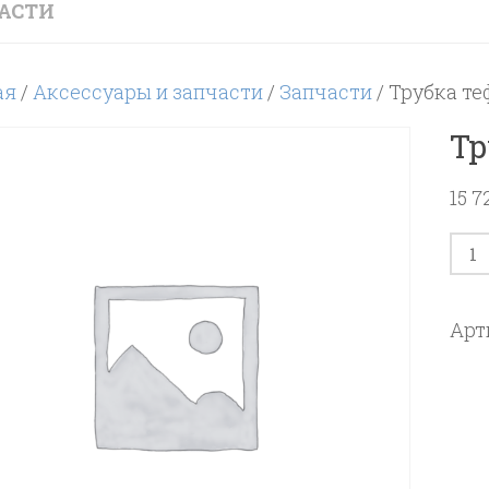
АСТИ
ая
/
Аксессуары и запчасти
/
Запчасти
/ Трубка те
Тр
15 
Кол
тов
Тру
Арт
теф
5,5