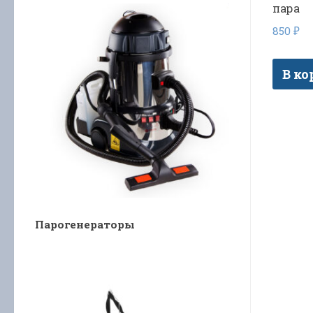
пара
850
₽
В ко
Парогенераторы