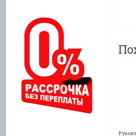
По
Рукоят