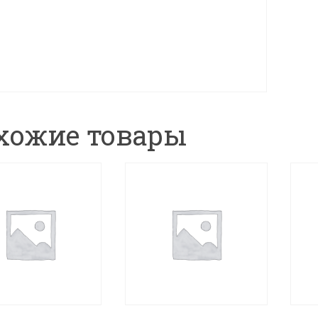
заб
пар
мех
PG6,
лат
хожие товары