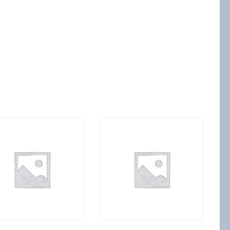
ора
а
анический
унь