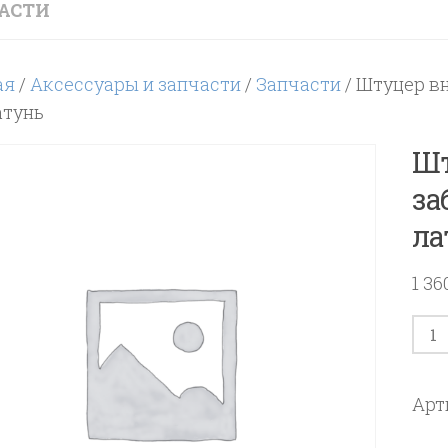
АСТИ
ая
/
Аксессуары и запчасти
/
Запчасти
/ Штуцер в
атунь
Шт
за
ла
1 3
Кол
тов
Шту
Арт
вну
для