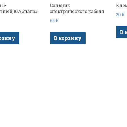
 5-
Сальник
Кле
тный,10A,»папа»
электрического кабеля
20
₽
65
₽
В 
рзину
В корзину