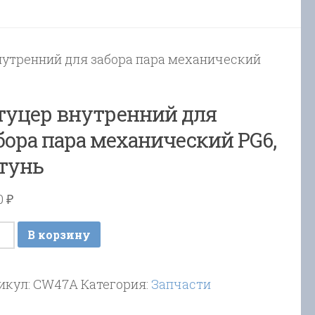
нутренний для забора пара механический
уцер внутренний для
бора пара механический PG6,
тунь
60
₽
ичество
В корзину
ара
цер
икул:
CW47A
Категория:
Запчасти
тренний