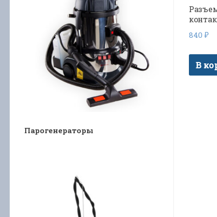
Разъем
контак
840
₽
В ко
Парогенераторы