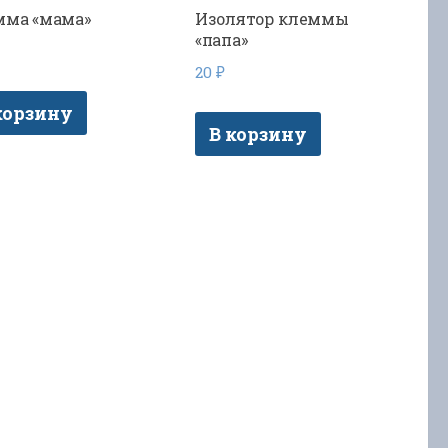
мма «мама»
Изолятор клеммы
«папа»
20
₽
корзину
В корзину