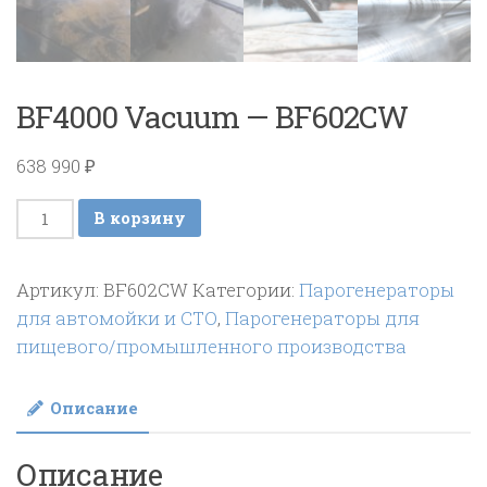
BF4000 Vacuum — BF602CW
638 990
₽
Количество
В корзину
товара
BF4000
Артикул:
BF602CW
Категории:
Парогенераторы
Vacuum
для автомойки и СТО
,
Парогенераторы для
-
пищевого/промышленного производства
BF602CW
Описание
Описание