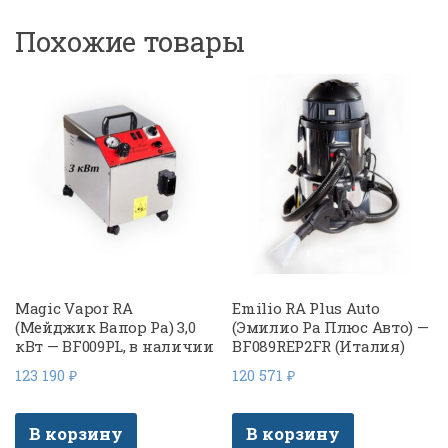
Похожие товары
Magic Vapor RA
Emilio RA Plus Auto
(Мейджик Вапор Ра) 3,0
(Эмилио Ра Плюс Авто) —
кВт — BF009PL, в наличии
BF089REP2FR (Италия)
123 190
₽
120 571
₽
В корзину
В корзину