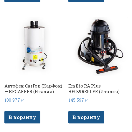
Автофен CarFon (КарФон)
Emilio RA Plus —
— BFCARFFR (Италия)
BF089REPLFR (Италия)
100 977
₽
145 597
₽
В корзину
В корзину