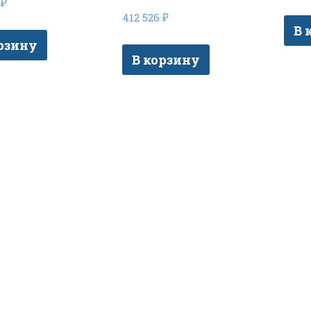
5
₽
412 526
₽
В 
рзину
В корзину