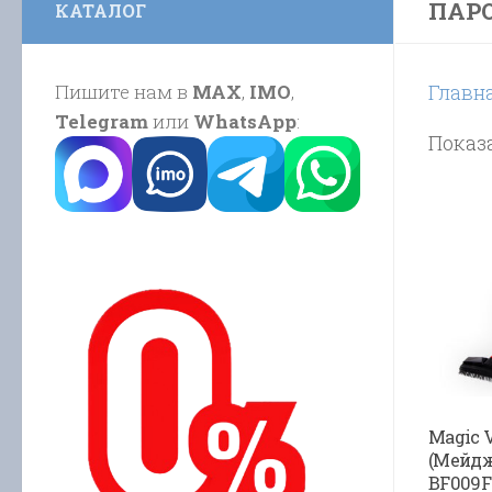
ПАРО
КАТАЛОГ
Пишите нам в
MAX
,
IMO
,
Главн
Telegram
или
WhatsApp
:
Показа
Magic 
(Мейдж
BF009F