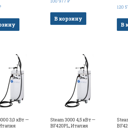
100 977
₽
₽
120 
В корзину
рзину
В 
000 3,0 кВт —
Steam 3000 4,5 кВт —
Stea
 Италия
BF420PL, Италия
BF42