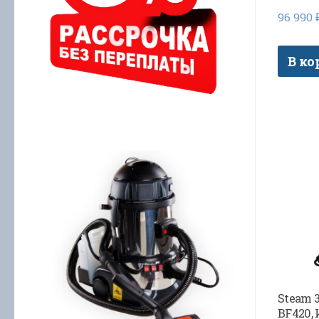
96 990
В ко
Steam 3
BF420,