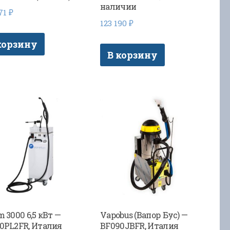
наличии
571
₽
123 190
₽
корзину
В корзину
m 3000 6,5 кВт —
Vapobus (Вапор Бус) —
0PL2FR, Италия
BF090JBFR, Италия