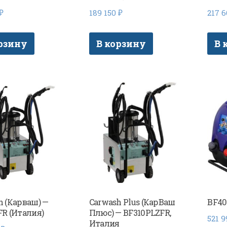
₽
189 150
₽
217 
рзину
В корзину
В 
h (Карваш) —
Carwash Plus (КарВаш
BF40
FR (Италия)
Плюс) — BF310PLZFR,
521 
Италия