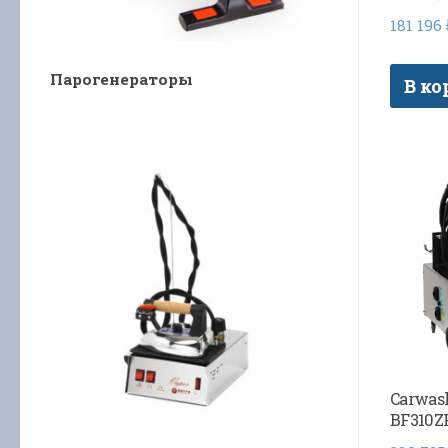
181 196
Парогенераторы
В ко
Carwas
BF310Z