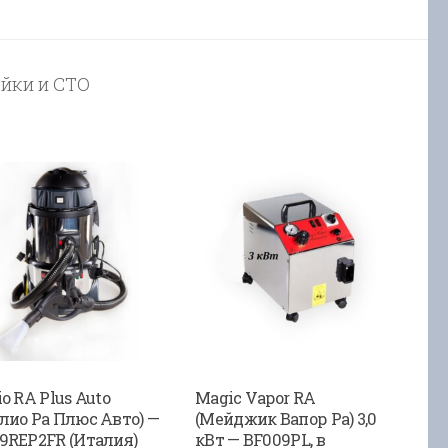
ойки и СТО
io RA Plus Auto
Magic Vapor RA
лио Ра Плюс Авто) —
(Мейджик Вапор Ра) 3,0
9REP2FR (Италия)
кВт — BF009PL, в