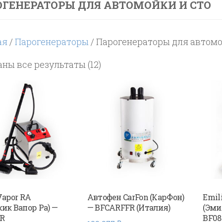
ГЕНЕРАТОРЫ ДЛЯ АВТОМОЙКИ И СТО
ая
/
Парогенераторы
/ Парогенераторы для автом
Цены:
ны все результаты (12)
по
возрастанию
Vapor RA
Автофен CarFon (КарФон)
Emil
ик Вапор Ра) —
— BFCARFFR (Италия)
(Эми
R
BF08