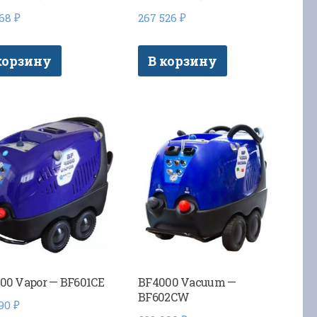
668
₽
267 526
₽
корзину
В корзину
00 Vapor — BF601CE
BF4000 Vacuum —
BF602CW
990
₽